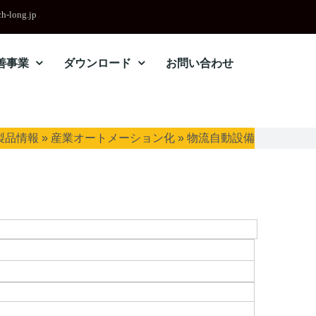
h-long.jp
善事業
ダウンロード
お問い合わせ
製品情報
»
産業オートメーション化
»
物流自動設備