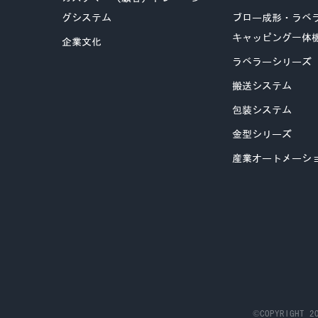
グシステム
ブロー成形・ラベ
キャッピング一体
企業文化
ラベラーシリーズ
搬送システム
包装システム
金型シリーズ
産業オートメーシ
©COPYRIGHT 20