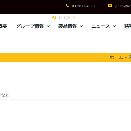
03-5817-4058
japan@tec
日本語
概要
グループ情報
製品情報
ニュース
慈
ホーム
»
跡など