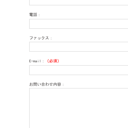
電話：
Please
leave
this
ファックス：
field
empty.
E-mail：
（必須）
Please
leave
this
お問い合わせ内容：
field
empty.