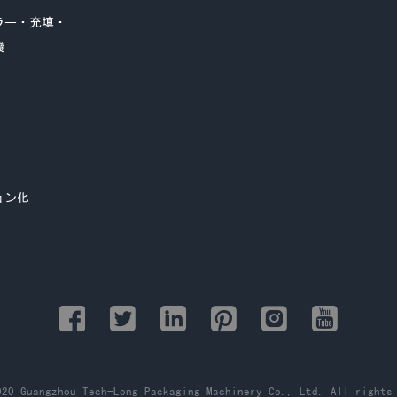
ラー・充填・
機
ョン化
20 Guangzhou Tech-Long Packaging Machinery Co., Ltd. All rights