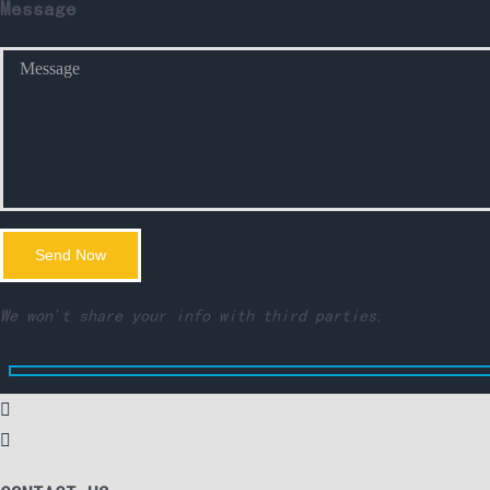
Message
We won't share your info with third parties.

