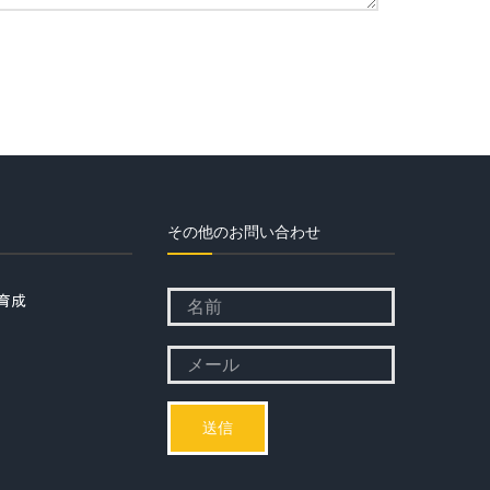
その他のお問い合わせ
育成
Please
leave
Please
this
leave
field
this
empty.
field
empty.