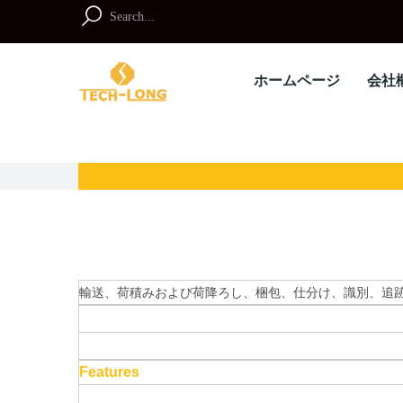
Skip
to
Search
content
for:
ホームページ
会社
輸送、荷積みおよび荷降ろし、梱包、仕分け、識別、追
Features