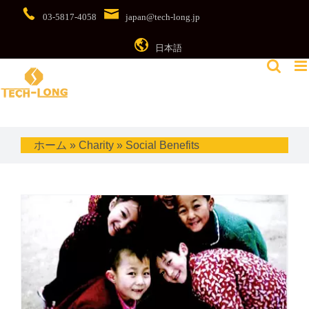
Skip
03-5817-4058
japan@tech-long.jp
to
content
日本語
ホーム
»
Charity
»
Social Benefits