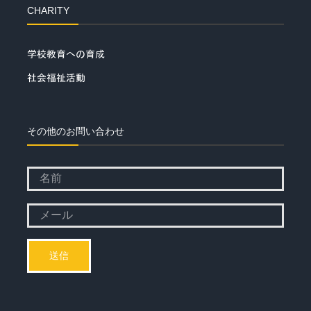
CHARITY
学校教育への育成
社会福祉活動
その他のお問い合わせ
Please
leave
Please
this
leave
field
this
empty.
field
empty.